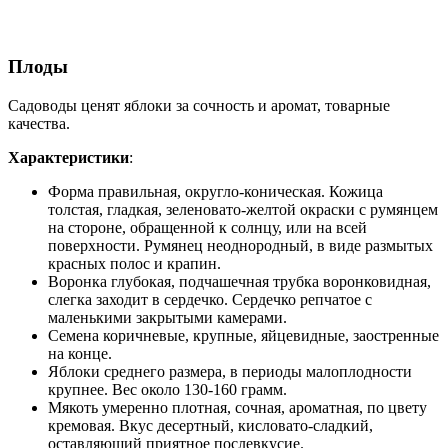
Плоды
Садоводы ценят яблоки за сочность и аромат, товарные
качества.
Характеристики
:
Форма правильная, округло-коническая. Кожица
толстая, гладкая, зеленовато-желтой окраски с румянцем
на стороне, обращенной к солнцу, или на всей
поверхности. Румянец неоднородный, в виде размытых
красных полос и крапин.
Воронка глубокая, подчашечная трубка воронковидная,
слегка заходит в сердечко. Сердечко репчатое с
маленькими закрытыми камерами.
Семена коричневые, крупные, яйцевидные, заостренные
на конце.
Яблоки среднего размера, в периоды малоплодности
крупнее. Вес около 130-160 грамм.
Мякоть умеренно плотная, сочная, ароматная, по цвету
кремовая. Вкус десертный, кисловато-сладкий,
оставляющий приятное послевкусие.