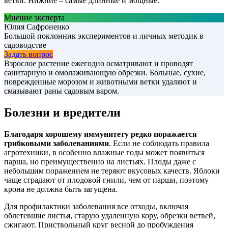
ветви. Нижние – самые длинные и мощные.
Мнение эксперта
Юлия Сафроненко
Большой поклонник экспериментов и личных методик в
садоводстве
Задать вопрос
Взрослое растение ежегодно осматривают и проводят
санитарную и омолаживающую обрезки. Больные, сухие,
поврежденные морозом и животными ветки удаляют и
смазывают раны садовым варом.
Болезни и вредители
Благодаря хорошему иммунитету редко поражается
грибковыми заболеваниями
. Если не соблюдать правила
агротехники, в особенно влажные годы может появиться
парша, но преимущественно на листьях. Плоды даже с
небольшим поражением не теряют вкусовых качеств. Яблоки
чаще страдают от плодовой гнили, чем от парши, поэтому
крона не должна быть загущена.
Для профилактики заболевания все отходы, включая
облетевшие листья, старую удаленную кору, обрезки ветвей,
сжигают. Приствольный круг весной до пробуждения