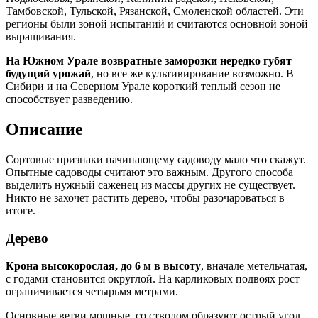
Тамбовской, Тульской, Рязанской, Смоленской областей. Эти
регионы были зоной испытаний и считаются основной зоной
выращивания.
На Южном Урале возвратные заморозки нередко губят
будущий урожай
, но все же культивирование возможно. В
Сибири и на Северном Урале короткий теплый сезон не
способствует разведению.
Описание
Сортовые признаки начинающему садоводу мало что скажут.
Опытные садоводы считают это важным. Другого способа
выделить нужный саженец из массы других не существует.
Никто не захочет растить дерево, чтобы разочароваться в
итоге.
Дерево
Крона высокорослая, до 6 м в высоту
, вначале метельчатая,
с годами становится округлой. На карликовых подвоях рост
ограничивается четырьмя метрами.
Основные ветви мощные, со стволом образуют острый угол.