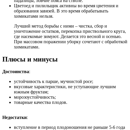
падалицы, ловчие пояса на стволе.
Цветоед и пилильщик активны во время цветения и
образования завязей. В это время обрабатывать
химикатами нельзя.
Лучший метод борьбы с ними – чистка, сбор и
уничтожение остатков, перекопка приствольного круга,
где насекомые зимуют. Делается это весной и осенью.
При массовом поражении уборку сочетают с обработкой
химикатами.
Плюсы и минусы
Достоинства
:
устойчивость к парше, мучнистой росе;
вкусовые характеристики, не уступающие лучшим
южным фруктам;
морозоустойчивость;
товарные качества плодов.
Недостатки
:
вступление в период плодоношения не раньше 5-6 года