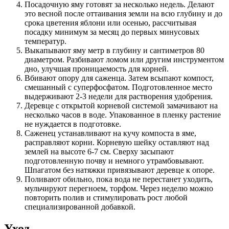
Посадочную яму готовят за несколько недель. Делают
это весной после оттаивания земли на всю глубину и до
срока цветения яблони или осенью, рассчитывая
посадку минимум за месяц до первых минусовых
температур.
Выкапывают яму метр в глубину и сантиметров 80
диаметром. Разбивают ломом или другим инструментом
дно, улучшая проницаемость для корней.
Вбивают опору для саженца. Затем всыпают компост,
смешанный с суперфосфатом. Подготовленное место
выдерживают 2-3 недели для растворения удобрения.
Деревце с открытой корневой системой замачивают на
несколько часов в воде. Упакованное в пленку растение
не нуждается в подготовке.
Саженец устанавливают на кучу компоста в яме,
расправляют корни. Корневую шейку оставляют над
землей на высоте 6-7 см. Сверху засыпают
подготовленную почву и немного утрамбовывают.
Шпагатом без натяжки привязывают деревце к опоре.
Поливают обильно, пока вода не перестанет уходить,
мульчируют перегноем, торфом. Через неделю можно
повторить полив и стимулировать рост любой
специализированной добавкой.
Уход