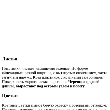
Листья
Пластинки листьев насыщенно зеленые. По форме
яйцевидные, разной ширины, с вытянутым окончанием, часто
загнутым наружу. Края пластинок с крупными зазубринами.
Поверхность морщинистая, ворсистая.
Черешки средней
длины, вырастают под острым углом к побегу
.
Цветки
Крупные цветки имеют белую окраску с розоватым оттенком.
Пестики расположены на одном уровне или ниже пыльников.