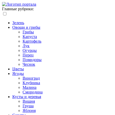
Главные рубрики:
Зелень
Овощи и грибы
Грибы
Капуста
Картофель
Лук
Огурцы
Перец
Помидоры
Чеснок
Цветы
Ягоды
Виноград
Клубника
Малина
Смородина
Кусты и деревья
Вишня
Груша
Яблоня