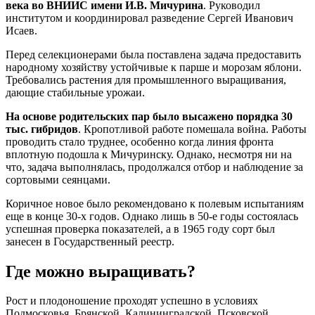
века во ВНИИС имени И.В. Мичурина
. Руководил
институтом и координировал разведение Сергей Иванович
Исаев.
Перед селекционерами была поставлена задача предоставить
народному хозяйству устойчивые к парше и морозам яблони.
Требовались растения для промышленного выращивания,
дающие стабильные урожаи.
На основе родительских пар было высажено порядка 30
тыс. гибридов
. Кропотливой работе помешала война. Работы
проводить стало труднее, особенно когда линия фронта
вплотную подошла к Мичуринску. Однако, несмотря ни на
что, задача выполнялась, продолжался отбор и наблюдение за
сортовыми сеянцами.
Коричное новое было рекомендовано к полевым испытаниям
еще в конце 30-х годов. Однако лишь в 50-е годы состоялась
успешная проверка показателей, а в 1965 году сорт был
занесен в Государственный реестр.
Где можно выращивать?
Рост и плодоношение проходят успешно в условиях
Подмосковья, Брянской, Калининградской, Псковской,