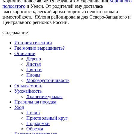
Коричное новое является результатом скрещивания
Коричного
полосатого
и Уэлси. От родителей ему досталась
высокорослость, легкий аромат корицы спелого плода и
зимостойкость. Яблоня районирована для Северо-Западного и
Центрального регионов России.
Содержание
История селекции
Где можно выращивать?
Описание
Дерево
Листья
Цветки
Плоды
Морозоустойчивость
Опыляемость
Урожайность
Хранение урожая
Правильная посадка
Уход
Полив
Приствольный круг
Подкормки
Обрезка