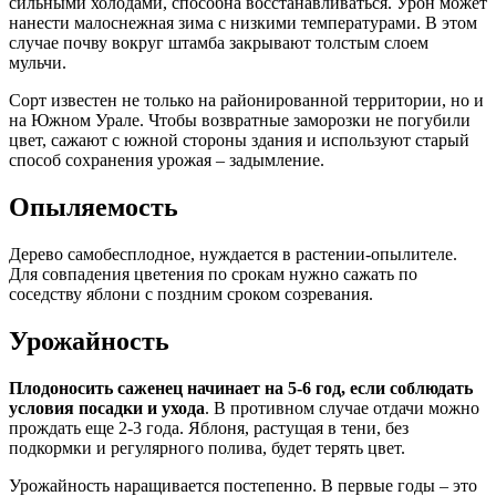
сильными холодами, способна восстанавливаться. Урон может
нанести малоснежная зима с низкими температурами. В этом
случае почву вокруг штамба закрывают толстым слоем
мульчи.
Сорт известен не только на районированной территории, но и
на Южном Урале. Чтобы возвратные заморозки не погубили
цвет, сажают с южной стороны здания и используют старый
способ сохранения урожая – задымление.
Опыляемость
Дерево самобесплодное, нуждается в растении-опылителе.
Для совпадения цветения по срокам нужно сажать по
соседству яблони с поздним сроком созревания.
Урожайность
Плодоносить саженец начинает на 5-6 год, если соблюдать
условия посадки и ухода
. В противном случае отдачи можно
прождать еще 2-3 года. Яблоня, растущая в тени, без
подкормки и регулярного полива, будет терять цвет.
Урожайность наращивается постепенно. В первые годы – это