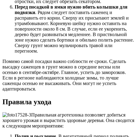
отростки, их следует обрезать секатором.
Перед посадкой в ямки нужно вбить колышки для
подвязки
. Рядом следует поставить саженец и
расправить его корни. Сверху их присыпают землей и
утрамбовывают. Корневую шейку нужно оставить на
поверхности около 8 см. В случае, если ее укоренить,
дерево будет развиваться медленнее. В приствольной
зоне нужно сделать бортики и обильно полить растение.
Сверху грунт можно мульчировать травой или
перегноем.
Помимо самой посадки важно соблюсти ее сроки. Сделать
высадку саженцев в грунт можно в середине весны или
осенью в сентябре-октябре. Главное, успеть до заморозков.
Если в регионе наблюдаются холодные зимы, то лучше
саженцы осенью не высаживать. Они могут не успеть
адаптироваться.
Правила ухода
Правильная агротехника позволяет добиться
хорошего урожая и вырастить здоровые деревья. Она сводится
к следующим мероприятиям:
Полив и рыхление
. В вегетативный период поливать