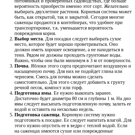
питомниках и проверенных садоводствах, где больше
вероятность приобрести именно этот сорт. Желательно
выбирать двухлетние растения. Корневая система может
быть, как открытой, так и закрытой. Сегодня многие
саженцы продаются в контейнерах, что удобнее при
транспортировке, т.к. уменьшается вероятность
повреждения корня.
Выбор места
. Для посадки следует выбирать сухое
место, которое будет хорошо проветриваться. Оно
должно иметь хорошее освещение, а не находиться в
тени. Рядом не должны проходить грунтовые воды.
Важно, чтобы они были минимум в 3 м от поверхности.
Почва
. Яблоки этого сорта предпочитают воздушную и
насыщенную почву. Для них не подойдет глина или
чернозем. Смесь для почвы можно сделать
самостоятельно. Для этого следует добавить к грунту
речной песок, компост или торф.
Подготовка ямы
. Ее нужно выкопать заранее.
Достаточно будет диаметра 80 см и глубины 1 м. На дно
ямы следует высыпать подготовленную почву, залить ее
водой и оставить на несколько недель.
Подготовка саженца
. Корневую систему нужно
подготовить к посадке. Ее следует напитать влагой. Для
этого нужно опустить ее в ведро с теплой водой. Если
на саженцах имеются сухие или поврежденные