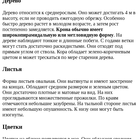
Дерево
Дерево относится к среднерослым. Оно может достигать 4 м в
высоту, если не проводить ежегодную обрезку. Особенно
быстро дерево растет в молодом возрасте, а затем рост
постепенно замедляется.
Крона обычно имеет
широкопирамидальную или метловидную форму
. На
дереве наблюдают тонкие и длинные побеги. С годами ветки
могут стать достаточно раскидистыми. Они отходят под
прямым углом от ствола. Кора обладает зелено-коричневым
цветом и может трескаться по мере старения дерева.
Листья
Форма листьев овальная. Они вытянуты и имеют заострение
на концах. Обладают средним размером и зеленым цветом.
Они достаточно плотные и матовые на вид. На них
проглядываются множественные прожилки. По краям
отмечаются небольшие зазубрены. На тыльной стороне листья
имеют небольшую опушенность. К низу они могут быть
изогнуты.
Цветки
Цветки на яблоне появляются в мае. Они обладают средним