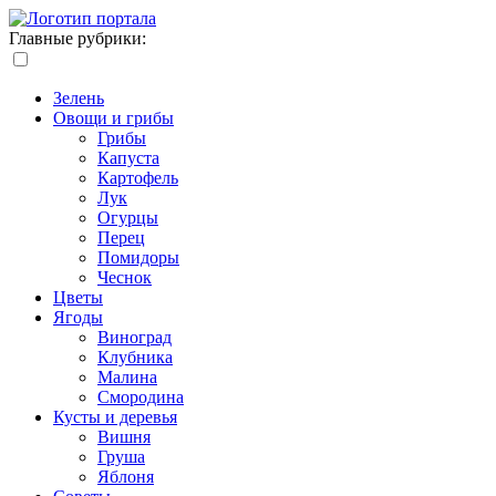
Главные рубрики:
Зелень
Овощи и грибы
Грибы
Капуста
Картофель
Лук
Огурцы
Перец
Помидоры
Чеснок
Цветы
Ягоды
Виноград
Клубника
Малина
Смородина
Кусты и деревья
Вишня
Груша
Яблоня