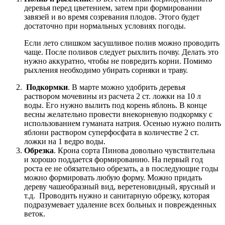
деревья перед цветением, затем при формировании
завязей и во время созревания плодов. Этого будет
достаточно при нормальных условиях погоды.
Если лето слишком засушливое полив можно проводить
чаще. После поливов следует рыхлить почву. Делать это
нужно аккуратно, чтобы не повредить корни. Помимо
рыхления необходимо убирать сорняки и траву.
Подкормки
. В марте можно удобрить деревья
раствором мочевины из расчета 2 ст. ложки на 10 л
воды. Его нужно вылить под корень яблонь. В конце
весны желательно провести внекорневую подкормку с
использованием гуманата натрия. Осенью нужно полить
яблони раствором суперфосфата в количестве 2 ст.
ложки на 1 ведро воды.
Обрезка
. Крона сорта Пинова довольно чувствительна
и хорошо поддается формированию. На первый год
роста ее не обязательно обрезать, а в последующие годы
можно формировать любую форму. Можно придать
дереву чашеобразный вид, веретеновидный, ярусный и
т.д. Проводить нужно и санитарную обрезку, которая
подразумевает удаление всех больных и поврежденных
веток.